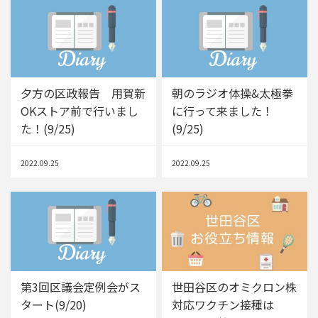
夕方の区政報告 用賀新
朝のラジオ体操&太極拳
OKストア前で行いまし
に行って来ました！
た！(9/25)
(9/25)
2022.09.25
2022.09.25
第3回区議会定例会がス
世田谷区のオミクロン株
タート(9/20)
対応ワクチン接種は