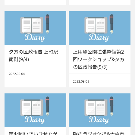
夕方の区政報告 上町駅
上用賀公園拡張整備第2
南側(9/4)
回ワークショップ&夕方
の区政報告(9/3)
2022.09.04
2022.09.03
第44回いきいきせたが
朝のラジオ体操&太極拳