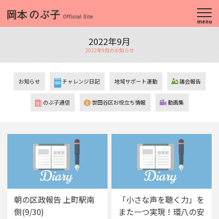
menu
2022年9月
2022年9月のお知らせ
お知らせ
チャレンジ日記
地域サポート運動
議会報告
のぶ子通信
世田谷区お役立ち情報
動画集
朝の区政報告 上町駅南
「小さな声を聴く力」を
側(9/30)
また一つ実現！環八の安