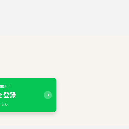
届け ／
Eを登録
こちら