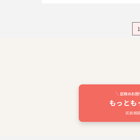
＼ 区政のお困
もっとも
区民相