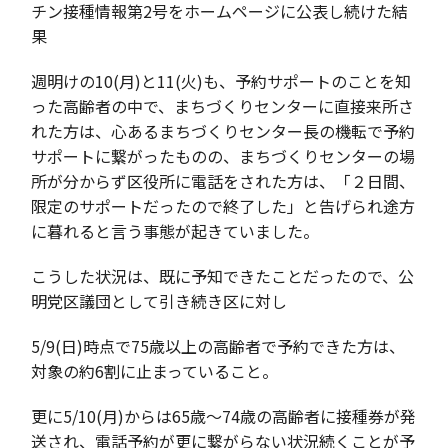
チン接種情報第2号をホームページに公表し続けた結
果
週明けの10(月)と11(火)も、予約サポートのことを知
った高齢者の中で、まちづくりセンターに直接来所さ
れた方は、心あるまちづくりセンター長の機転で予約
サポートに繋がったものの、まちづくりセンターの場
所が分からず区役所に電話をされた方は、「２日間、
限定のサポートだったので終了した」と告げられ途方
に暮れると言う事態が起きていました。
こうした状況は、既に予知できたことだったので、公
明党区議団として引き続き区に対し
5/9(日)時点で75歳以上の高齢者で予約できた方は、
対象の約6割に止まっていること。
更に5/10(月)からは65歳〜74歳の高齢者に接種券が発
送され、電話予約が更に繋がらない状況続くことが予