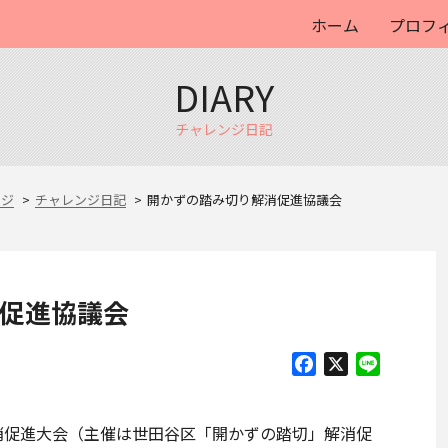
ホーム
プロフ
DIARY
チャレンジ日記
ージ
チャレンジ日記
開かずの踏み切り解消促進協議会
促進協議会
Facebook
X
Line
消促進大会（主催は世田谷区「開かずの踏切」解消促