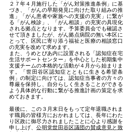
２７年４月
施行
した
「がん対策推進条例」
に基
づき
、
「がんの早期発見に向けた取り組みの推
進」「がん患者や家族への支援の充実」に繋が
る
「
がん検診
」
、
「
がん相談
」
の充実
の具現化
される拠点
となります。
予算委員会でも確認さ
せて頂きましたが、
がん拠点病院の無い本区に
とって、
区民に寄り添う福祉と医療の相談
窓口
の
充実
を改めて求めます。
また
、
うめとぴあ
内に
設置され
る
「認知症在宅
生活サポートセンター」
を中心とした初期集中
支援チーム
の本格的な活動が４月から始まりま
す。
「世田谷区認知症とともに生きる希望条
例」の制定
に向けては、
認知症
当事者
の方々の
尊厳を保持し、自分らしく生きることができる
よう
具体的な
行動に繋がる
推進計画の策定
を求
め
ておき
ます。
最後に、この３月末日をもって定年退職されま
す職員の皆様方におかれましては、長年にわた
り区政に御尽力されましたことに心より感謝
を
申し上げ、
公明党世田谷区議団の賛成意見と致