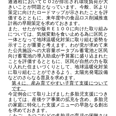
通過程に
おいて
ＣＯ
2
が排出され環境負荷が大
きい
ことが問題となっています。
今般、
区より
策定に向けた
ロードマップが示されたことを評
価
するとともに、
来
年度中
の
食品ロス削減推進
計画の
早期策定
を求め
ておき
ます。
また、
せたがや
版
ＲＥ
１００
に向けた取り組み
については、
気候変動を食い止める為に
区民と
一体
となって
地球温暖化対策に
取り組む姿勢を
示すこと
が重要と考えます。
わが党が
求めて来
た
公共施設への大容量ポータブル蓄電池と
区民
向け蓄電池の導入助成が
予算
案に
盛り込まれた
ことを評価
するとともに、
区民が自然の力を取
り入れた住まいづくり
として、地球温暖化対策
に取り組むことが
できるよう、
太陽光発電
設備
など
の
さら
なる普及
を求めます
。
第４に、産み育てやすい
子育て支援について
で
す。
今定例会にて取り上げました
多胎児支援
につき
ましては、
産後ケア事業の拡充
を含め、多胎児
の
家庭に特化した
支援メニューの早急なる創出
を求めておきます。
ふたご
、
みつごなどの多胎児
の育児の困難さは