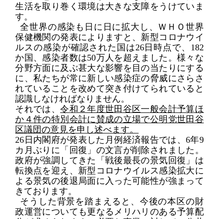
生活を取り巻く環境は大きな支障をうけていま
す。
全世界の感染も日に日に拡大し、
ＷＨＯ
世界
保健機関の発表によりますと、新型コロナウイ
ルスの
感染が確認された国は
26
日時点で
、
182
か国、
感染者数
は
50
万人を超えました
。
様々な
分野方面に及ぶ甚大な
影響を目の当たり
に
する
に、
私たちが常に新しい感染症の脅威にさらさ
れている
ことを改めて突き付けてられていると
認識しなければなりません。
それでは、
令和２年度世田谷区一般会計予算ほ
か４件の特別会計に賛成の立場で公明党世田谷
区議団の意見を申し述べます。
26
日内閣府が発表した月例経済報告では、
6
年
9
カ月ぶりに「回復」の文言が削除
されました。
政府が強調してきた「戦後最長の景気回復」は
転換点を迎え、
新型コロナウイルス感染拡大に
よる景気の後退局面に入った可能性が強まって
きております。
そうした
背景
を踏まえると
、
今後の本区の財
政運営についても更なるメリハリのある予算配