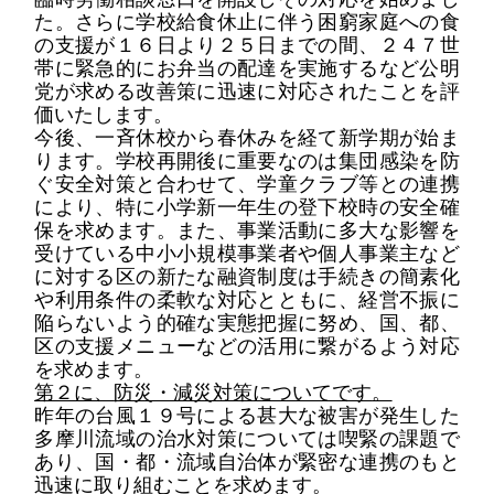
た。さらに
学校給食休止に伴う困窮家庭への食
の支援
が
１６日より２５日までの間、２４７世
帯に緊急的にお弁当の配達を実施するなど
公明
党が求める改善策に迅速に対応されたことを評
価いたします。
今後
、
一斉休校から春休みを経て
新学期
が始ま
り
ます
。
学校再開後に
重要なのは集団感染を
防
ぐ安全対策と合わせて
、
学童クラブ等との連携
により
、
特に
小学
新一年生の登下校時の安全確
保を求めます。
また、
事業活動に多大な影響を
受けている中小小規模事業者や個人事業主など
に対する
区の新たな融資制度
は
手続きの簡素化
や利用条件の
柔軟な対応
と
ともに、
経営
不振に
陥らないよう
的確な実態把握に努め
、
国
、
都
、
区
の支援メニューなど
の活用
に繋
がるよう対応
を
求め
ます。
第２に、
防災・減災対策
についてです
。
昨年
の
台風
１９
号による
甚大な被害が発生した
多摩川流域の治水対策
については喫緊の課題で
あり、
国・都・流域自治体が
緊密な連携のもと
迅速に
取り組むことを求め
ます。