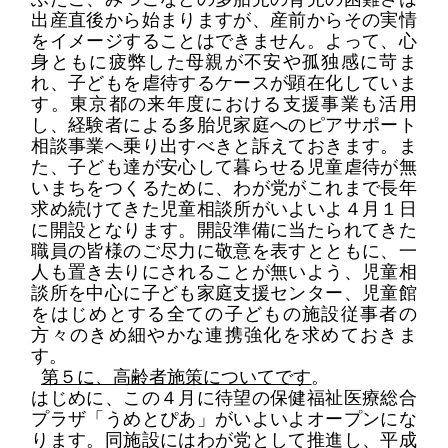
出産直後から始まります
が、産前からその実情
をイメージすることはできません。よって、心
身ともに疲弊した母親が不安や孤独感に苛ま
れ、子どもを虐待するケースが顕在化していま
す。東京都の来年度における支援事業も活用
し、経験者による多胎
児
家庭への
ピアサポート
相談事業
へ乗り出すべきと訴えておきます。ま
た、
子ども達が安心して暮らせる
児童虐待が無
いまち
をつくるために、
わが党が
これまで長年
求め続けてきた
児童相談所がいよいよ
４
月
１
日
に開設
となります。
開設準備に当たられてきた
職員の
皆様のご尽力に敬意を表すとともに、
一
人も置き去りにされることが無いよう、
児童相
談所を中心に子ども家庭支援センター、児童館
をはじめとする
全ての子どもの施設従事者の
方々のきめ細やかな連携強化を求めておきま
す。
第５に、高齢者施策についてです
。
はじめに、この
４
月に待望の
保健福祉医療総合
プラザ「うめとぴあ」
が
いよいよ
オープン
に
な
ります。
同施設にはわが党として
推進し
、
平成