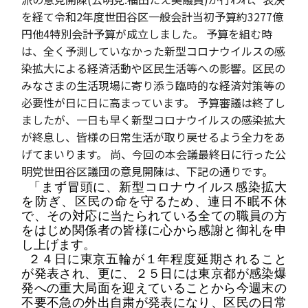
を経て令和2年度世田谷区一般会計当初予算約3277億
円他4特別会計予算が成立しました。 予算を組む時
は、全く予測していなかった新型コロナウイルスの感
染拡大による経済活動や区民生活等への影響。区民の
みなさまの生活現場に寄り添う臨時的な経済対策等の
必要性が日に日に高まっています。 予算審議は終了し
ましたが、一日も早く新型コロナウイルスの感染拡大
が終息し、皆様の日常生活が取り戻せるよう全力をあ
げてまいります。 尚、今回の本会議最終日に行った公
明党世田谷区議団の意見開陳は、下記の通りです。
「
まず冒頭に
、新型コロナウイルス感染拡大
を防
ぎ
、区民の命を守るため、連日不眠不休
で、その対応に当たられている全ての職員
の方
をはじめ関係者の皆様に心から感謝と
御礼
を申
し上げます。
２４日に東京五輪が１年程度延期されること
が発表され、更に、２５日には東京都が感染爆
発への重大局面を迎えていることから今週末の
不要不急の外出自粛が発表になり、区民の日常