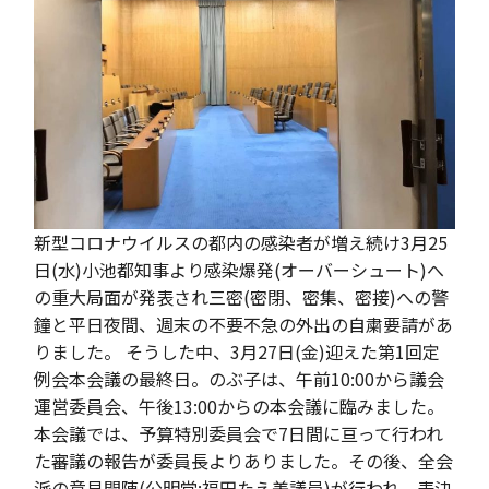
新型コロナウイルスの都内の感染者が増え続け3月25
日(水)小池都知事より感染爆発(オーバーシュート)へ
の重大局面が発表され三密(密閉、密集、密接)への警
鐘と平日夜間、週末の不要不急の外出の自粛要請があ
りました。 そうした中、3月27日(金)迎えた第1回定
例会本会議の最終日。のぶ子は、午前10:00から議会
運営委員会、午後13:00からの本会議に臨みました。
本会議では、予算特別委員会で7日間に亘って行われ
た審議の報告が委員長よりありました。その後、全会
派の意見開陳(公明党:福田たえ美議員)が行われ、表決