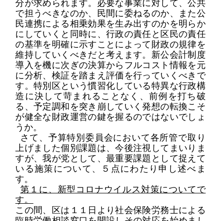
分が求められます。
必要な事業に対して、公共
で担うべきなのか、民間に委ねるのか、また公
民連携による相乗効果を生み
出すのかを明らか
にしていくと同時に、行政の責任と区民の責任
の基準を明確に示すことによって財政の規律を
維持していくべきだと考えます。
新公会計制度
導入を機に次ぎの決算からフルコスト情報を元
に分析、検証を踏まえ評価を行っていくべきで
す。
特別区という
慣習化している特異な行政構
造に決して苛まれ
ることなく、
前例を打ち破
る、予定調和を突き崩していく発想の転換こそ
が
健全な財政運営
の鍵
を握るのではないでしょ
うか。
さて、予算特別委員会において各所管で取り
上げました個別課題は、今後注視してまいりま
すが、我が党として、最重要課題として捉えて
いる施策について、５点にわたり申し述べま
す。
第１に、新型コロナウイルス対策についてで
す。
この間、区は１１日より社会保険労務士による
臨時労働相談窓口
を開設しその対応を始めまし