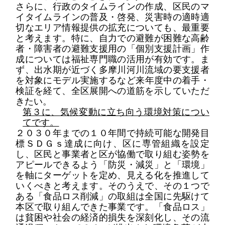
さら
に、
行政のタイムラインの作成、
区民
の
マ
イタイムラインの普及・啓発
、災害時の適時適
切な
エリア
情報
提供の拡充
についても、最重要
と考えます。特に、
自力での避難が困難な
高齢
者・障害者の避難支援
用の
「
個別支援計画
」
作
成
については
福祉専門職
の活用が有効
です。
ま
ず、
出水期が近づく多摩川河川
流域の要支援者
を対象に
モデル
実施
する
など
来
年度中
の
着手・
検証
を経て、
全区展開への道筋
を
示していただ
きたい。
第３に
、
気候変動に
立ち向う環境対策
につい
てです。
２０３０
年までの
１０
年間で
持続可能な開発目
標
ＳＤＧｓ
達成に
向け、区に
専管組織を設定
し、区民と事業者と
区が
協働
で取り組
む姿勢を
アピール
できるよう「防災・減災」と「
環境
」
を軸にターゲットを定め、
見える化を推進
して
いくべきと考えます。そのうえで、その
１
つで
ある
「
食品ロス
削減」の取組は全国に先駆けて
本区で取り組んできた
事業です。
「食品ロス」
は貧困や社会の経済的損失を深刻化し、その
流