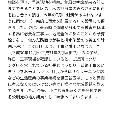
相談を頂き、早速現地を視察。台風の季節が来る前に
まずできることを区の土木の担当者のみなさんに知恵
を出し合って頂き、今年の7月に側溝があふれないよ
うに雨水升（一時的に雨水を貯留する）を設置して頂
きました。更に、豪雨時に道路が冠水する被害を低減
する為に必要な工事は、地域全体に及ぶことから予算
繰りをし、傷んだ路面の舗装と排水施設の改善工事計
画が決定！この11月より、工事が着工となりました
（平成30年11月～平成31年2月頃まで） のぶ子が、
昨日、工事現場を確認していると、ご近所でクリーニ
ング店を営まれている社長とばったり。道路工事のい
きさつをお伝えしつつ、社長からは「クリーニング店
などの生活産業の事業継続を世田谷区は、もっと真剣
に考えなくてはいけない等々」様々な地域課題を教え
て頂きました。 今後、小さな声を聴く力を発揮でき
る公明党の地方議員として頑張ってまいります！、