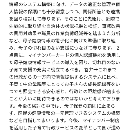
情報のシステム構築に向け、データの適正な管理や個
人情報の保護にも十分留意しつつ、関係所管とも連携
を図り検討して参ります。そのことに先駆け、近隣で
先駆的に取り組む自治体の状況把握と検証、事務改善
の費用対効果や職員の作業負荷軽減等を踏まえた分析
など、母子健康情報の電子化に向けた準備に取り組
み、母子の切れ目のない支援につなげて参ります。 2
点目に、マイナンバーカードの個人認証機能を活用し
た母子健康情報サービスの導入を図り、切れ目のない
子育て支援の充実に役立てるべき。 答弁→これまで
の行政からの一方向で情報提供するシステムに比べ、
子育て中の母親等にとってお子さんの成長記録等をい
つでも照会できる安心感と、行政との距離感が縮まる
ことが大いに期待できるのではないかと考えておりま
す。今後の検討の中では、母子保健の範囲に止まら
ず、区民の健康情報の一元管理できるシステムの構築
などを目指してまいります。今後、マイナンバー制度
を活用した子育て行政サービスの変革として国が進め