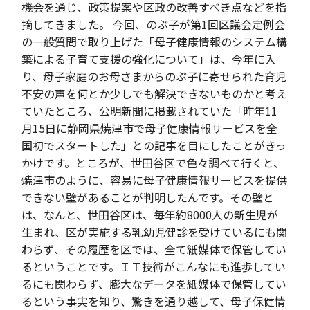
機会を通じ、政策提案や区政の改善すべき点などを指
摘してきました。 今回、のぶ子が第1回区議会定例会
の一般質問で取り上げた「母子健康情報のシステム構
築による子育て支援の強化について」は、今年に入
り、母子家庭のお母さまからのぶ子に寄せられた育児
不安の声を何とか少しでも解決できないものかと考え
ていたところ、公明新聞に掲載されていた「昨年11
月15日に静岡県焼津市で母子健康情報サービスを全
国初でスタートした」との記事を目にしたことがきっ
かけです。ところが、世田谷区で色々調べて行くと、
焼津市のように、容易に母子健康情報サービスを提供
できない壁があることが判明したんです。その壁と
は、なんと、世田谷区は、毎年約8000人の新生児が
生まれ、区が実施する乳幼児健診を受けているにも関
わらず、その履歴を区では、全て紙媒体で保管してい
るということです。ＩＴ技術がこんなにも進歩してい
るにも関わらず、膨大なデータを紙媒体で保管してい
るという事実を知り、驚きを通り越して、母子保健情