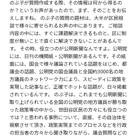
のぶ子が質問作成する際、その情報は何から得るの
か？というお声があったので、まず、そのことをお伝
えしますね。 のぶ子の質問の題材は、大半が区民相
談で様々に寄せられるお声の中にあります。 ご相談
内容の中には、すぐに課題解決できるものと、区に制
度が無いことで直ぐに解決できないことがあるんで
す。 その時、役立つのが公明新聞なんですよ。公明党
には、日刊の機関紙・公明新聞があるんです。その紙
面には、国会で様々議論されている話題をはじめ、都
議会の話題、公明党の国会議員と全国約3000名の地
方議員のネットワーク力により、スピーディに政策を
実現した記事など、正確でホットな話題が、日々掲載
されているんです。 のぶ子は、これまでも公明新聞に
取り上げられている全国の公明党の地方議員が勝ち取
った政策等の中から、世田谷区民の方々にも役立つの
では？と思われる事例について、直接、その自治体を
視察させて頂き、政策実現までのプロセスなどを行政
の担当者の方々から聞き取りながら、議会質問などの