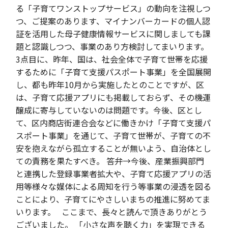
る「子育てワンストップサービス」の動向を注視しつ
つ、ご提案のあります、マイナンバーカードの個人認
証を活用した母子健康情報サービスに関しましても課
題と認識しつつ、事業のあり方検討してまいります。
3点目に、昨年、国は、社会全体で子育て世帯を応援
するために「子育て支援パスポート事業」を全国展開
し、都も昨年10月から実施したとのことですが、区
は、子育て応援アプリにも掲載しておらず、その機運
醸成に寄与していないのは問題です。今後、区とし
て、区内商店街連合会などに働きかけ「子育て支援パ
スポート事業」を通じて、子育て世帯が、子育ての不
安を抱えながら孤立することが無いよう、自治体とし
ての責務を果たすべき。 答弁→今後、産業振興部門
と連携した登録事業者拡大や、子育て応援アプリの活
用等様々な媒体による周知を行う等事業の浸透を図る
ことにより、子育てにやさしいまちの推進に努めてま
いります。 ここまで、長々と読んで頂きありがとう
ございました。 「小さな声を聴く力」を実現できる