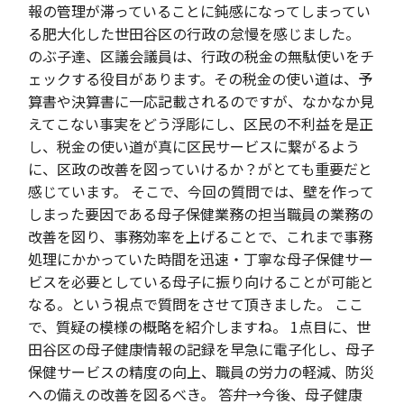
報の管理が滞っていることに鈍感になってしまってい
る肥大化した世田谷区の行政の怠慢を感じました。
のぶ子達、区議会議員は、行政の税金の無駄使いをチ
ェックする役目があります。その税金の使い道は、予
算書や決算書に一応記載されるのですが、なかなか見
えてこない事実をどう浮彫にし、区民の不利益を是正
し、税金の使い道が真に区民サービスに繋がるよう
に、区政の改善を図っていけるか？がとても重要だと
感じています。 そこで、今回の質問では、壁を作って
しまった要因である母子保健業務の担当職員の業務の
改善を図り、事務効率を上げることで、これまで事務
処理にかかっていた時間を迅速・丁寧な母子保健サー
ビスを必要としている母子に振り向けることが可能と
なる。という視点で質問をさせて頂きました。 ここ
で、質疑の模様の概略を紹介しますね。 1点目に、世
田谷区の母子健康情報の記録を早急に電子化し、母子
保健サービスの精度の向上、職員の労力の軽減、防災
への備えの改善を図るべき。 答弁→今後、母子健康