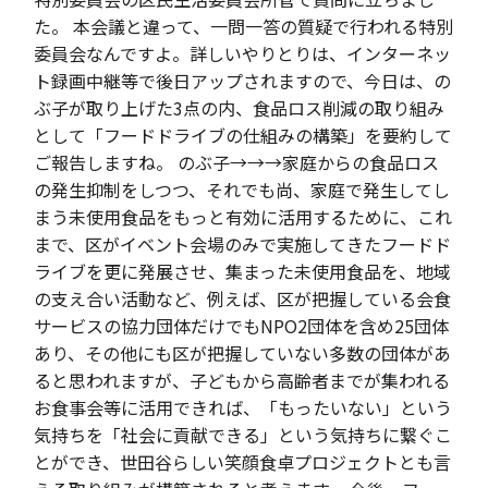
た。 本会議と違って、一問一答の質疑で行われる特別
委員会なんですよ。詳しいやりとりは、インターネッ
ト録画中継等で後日アップされますので、今日は、の
ぶ子が取り上げた3点の内、食品ロス削減の取り組み
として「フードドライブの仕組みの構築」を要約して
ご報告しますね。 のぶ子→→→家庭からの食品ロス
の発生抑制をしつつ、それでも尚、家庭で発生してし
まう未使用食品をもっと有効に活用するために、これ
まで、区がイベント会場のみで実施してきたフードド
ライブを更に発展させ、集まった未使用食品を、地域
の支え合い活動など、例えば、区が把握している会食
サービスの協力団体だけでもNPO2団体を含め25団体
あり、その他にも区が把握していない多数の団体があ
ると思われますが、子どもから高齢者までが集われる
お食事会等に活用できれば、「もったいない」という
気持ちを「社会に貢献できる」という気持ちに繋ぐこ
とができ、世田谷らしい笑顔食卓プロジェクトとも言