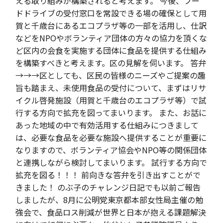
える取り組みが構築されると考えます。 今後、フー
ドドライブの受付窓口を常設できる場の確保として用
賀と千歳台にあるエコプラザ等の一部を活用し、仕訳
などをNPOやボランティア団体の方々の協力を頂くな
ど区内の会食を実施する団体に食品を提供する仕組み
を構築すべきと考えます。区の見解を伺います。 答弁
→→→区としても、区民の皆様のニーズやご提案の趣
旨も踏まえ、未使用食品の受付について、まずはリサ
イクル啓発施設（用賀と千歳台のエコプラザ等）で試
行する方向で拡充を図ってまいります。 また、お話に
あった地域の中で有効活用する仕組みにつきまして
は、必要な食品を必要な施設へ提供することが重要に
なりますので、ボランティア協会やNPO等の関係団体
と連携しながら検討してまいります。 試行する方向で
拡充を図る！！！ 前向きな答弁を引き出すことがで
きました！ のぶ子のチャレンジ日記でも以前ご報告
しましたが、8月に公明党東京都本部女性局主催の勉
強会で、食品ロス削減が世界と日本が抱える課題解決