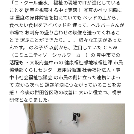
「コ・クール垂水」 福祉の現場でITが進化している
ことを 居室を視察する中で実感！ 写真のベッド脇に
は 重度の身体障害を抱えていても ベッドの上から、
食べたい食材をアイパッドを 使って、ヘルパーさんが
市場で お刺身の盛り合わせの映像を送ってくれるこ
とで 選ぶことができたり。。。 様々な工夫があった
んです。 のぶ子が 以前から、注目していた ＣＳＷ
（コミュニティソーシャルワーカー）の 豊中市での
活躍も ・大阪府豊中市の 健康福祉部地域福祉課 市民
協働部くらしセンター雇用労働課 社会福祉法人・豊
中市社会福祉協議会 の市民の側に立った連携によっ
て 次から次へと 課題解決につながっていることを実
感！ 今後の世田谷区政の改善に 大いに役立つ、視察
研修となりました。