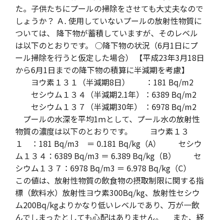
た。子供たちにプールの掃除をさせても大丈夫なので
しょうか？ Ａ. 使用していないプールの放射性物質に
ついては、 降下物が蓄積していますが、そのレベル
は以下のとおりです。 ○降下物の状況（6月1日にプ
ール掃除を行うと仮定した場合） 【平成23年3月18日
から6月1日までの降下物の積算に半減期を考慮】
ヨウ素１３１（半減期8日） ：181 Bq/m2
セシウム１３４（半減期2.1年）：6389 Bq/m2
セシウム１３７（半減期30年） ：6978 Bq/m2
プールの水深を平均1ｍとして、プール水の放射性
物質の濃度は以下のとおりです。 ヨウ素１３
１ ：181 Bq/m3 ＝ 0.181 Bq/kg（A） セシウ
ム１３４：6389 Bq/m3 ＝ 6.389 Bq/kg（B） セ
シウム１３７：6978 Bq/m3 ＝ 6.978 Bq/kg（C）
この値は、放射性物質の飲食物の摂取制限に関する指
標（飲料水）放射性ヨウ素300Bq/kg、放射性セシウ
ム200Bq/kgよりかなり低いレベルであり、万が一飲
んでしまったとしても心配はありません。 また、経