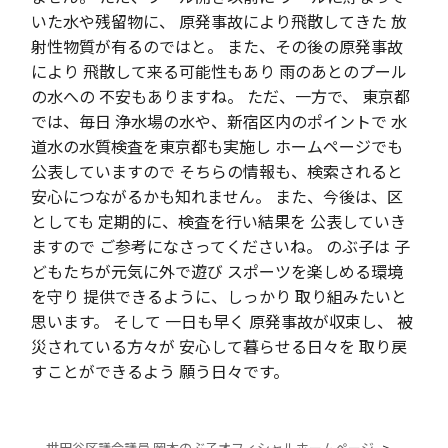
いた水や残留物に、 原発事故により飛散してきた 放
射性物質が有るのではと。 また、その後の原発事故
により 飛散して来る可能性もあり 雨のあとのプール
の水への 不安もありますね。 ただ、一方で、 東京都
では、毎日 浄水場の水や、新宿区内のポイントで 水
道水の水質検査を東京都も実施し ホームページでも
公表していますので そちらの情報も、検索されると
安心につながるかも知れません。 また、今後は、区
としても 定期的に、検査を行い結果を 公表していき
ますので ご参考になさってくださいね。 のぶ子は 子
どもたちが元気に外で遊び スポーツを楽しめる環境
を守り 提供できるように、しっかり 取り組みたいと
思います。 そして 一日も早く 原発事故が収束し、 被
災されている方々が 安心して暮らせる日々を 取り戻
すことができるよう 願う日々です。
世田谷区議会議員 岡本のぶ子オフィシャルホームページ