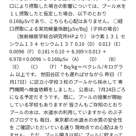
口により摂取した場合の影響については、プール水を
１Ｌ摂取したと仮定した場合、以下のとおり
0.168μSvであり、こちらも心配はありません。 ○経
口摂取による実効線量係数[μSv/Bq]（子供の場合）
（放射線医学総合研究所HPより） ヨウ素１３１ セ
シウム１３４ セシウム１３７ 0.10（D） 0.013（E）
0.0096（F） 0.181×0.10 ＋ 6.389×0.013 ＋
6.978×0.0096 ≒ 0.168μSv （A） （D） （B）
（E） （C） （F） * Bq/kg＝ベクレル/キログラ
ム 以上です。 世田谷区でも遅ればせながら 昨日（7
月17日）に区立小学校３校のプールから採水して 専
門機関へ検査依頼をしました。 公表は、7月24日ごろ
になる予定だそうです。 既に、プールの授業が開始
している学校もありますが 皆さんもご存知のとおり
プールの水は、水道水の利用していますから のぶ子
のブログでも 毎日、東京都の水道水の水質の安全性
を ご確認いただいている通り 現時点での心配はあり
ません。 ただ、プール開き以前に プールに貯まって