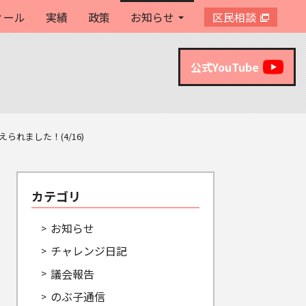
ィール
実績
政策
お知らせ
区民相談
公式YouTube
れました！(4/16)
カテゴリ
お知らせ
チャレンジ日記
議会報告
のぶ子通信