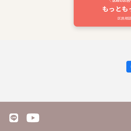
＼ 区政のお困
もっとも
区民相