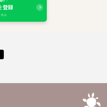
届け ／
Eを登録
こちら