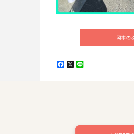
岡本の
Facebook
X
Line