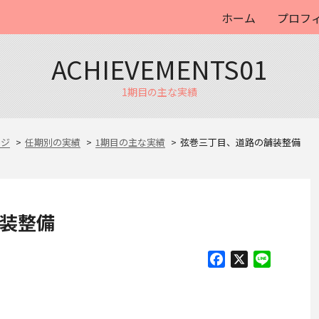
ホーム
プロフ
ACHIEVEMENTS01
1期目の主な実績
ージ
任期別の実績
1期目の主な実績
弦巻三丁目、道路の舗装整備
装整備
Facebook
X
Line