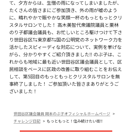
て、夕方からは、生憎の雨になってしまいましたが、
たくさんの皆さまにご参加頂き、外の雨が嘘のよう
に、晴れやかで賑やかな笑顔一杯のもっともっとクリ
スタルサロンでした！ 高木美智代衆議院議員と栗林
のり子都議会議員も、お忙しいところ駆けつけて下さ
り世田谷区⇆東京都⇆国の公明党のネットワーク力を
活かしたスピィーディな対応について、実例を挙げな
がら、分かりやすくご紹介頂きました‼︎ のぶ子は、こ
れからも地域に最も近い世田谷区議会議員として、区
民相談をベースに区政の改善に取り組むことをお伝え
して、第5回目のもっともっとクリスタルサロンを無
事終了しました！ ご参加頂いた皆さまありがとうご
ざいました！
世田谷区議会議員 岡本のぶ子オフィシャルホームページ
チャレンジ日記
もっともっと！住み続けたい街‼︎