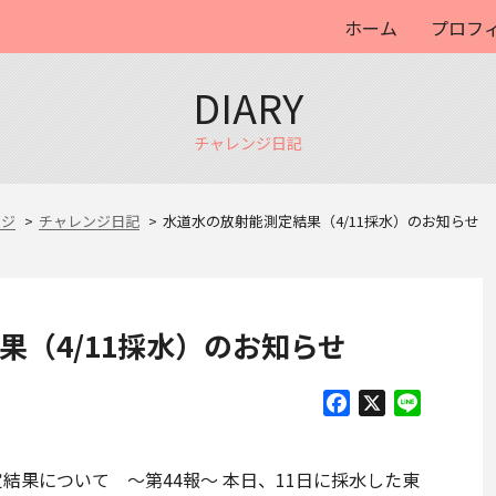
ホーム
プロフ
DIARY
チャレンジ日記
ージ
チャレンジ日記
水道水の放射能測定結果（4/11採水）のお知らせ
果（4/11採水）のお知らせ
Facebook
X
Line
測定結果について ～第44報～ 本日、11日に採水した東