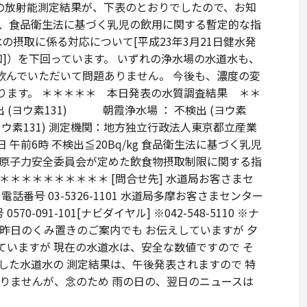
)の放射能測定結果が、下表のとおりでしたので、お知
は、食品衛生法に基づく乳児の飲用に関する暫定的な指
道水の摂取に係る対応について[平成23年3月21日健水発
]）を下回っています。 いずれの浄水場の水道水も、
飲んでいただいて問題ありません。 今後も、濃度の変
ります。 ＊＊＊＊＊ 本日発表の水質調査結果 ＊＊
(ヨウ素131) 朝霞浄水場 ： 不検出 (ヨウ素
ヨウ素131) 測定機関：地方独立行政法人東京都立産業
午前6時 不検出≦20Bq/kg 食品衛生法に基づく乳児
0 原子力安全委員会が定めた飲食物摂取制限に関する指
＊＊＊＊＊＊＊＊＊＊＊ [問合せ先] 水道局お客さまセ
電話番号 03-5326-1101 水道局多摩お客さまセンター
570-091-101[ナビダイヤル] ※042-548-5110 ※ナ
昨日のくみ置きのご案内でも お伝えしていますが 夕
ていますが 現在の水道水は、安全な数値ですので そ
した水道水の 測定結果は、午後発表されますので 特
ありませんが、念のため 雨の日の、翌日のニュースは