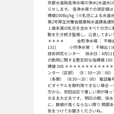
京都水道局各浄水場の浄水(水道水
らせします。 各浄水場での測定値
標値100Bq/kg（※乳児による水
第2号厚生労働省健康局水道課長通知
１歳未満の乳児を含めすべての方に
動を引き続き監視し、公表してまい
＊＊＊＊ 金町浄水場 ： 不検出 
131) 小作浄水場 ： 不検出 (
技術研究センター 採水日：4月11日 
の飲用に関する暫定的な指標値 10
標値 300 ＊＊＊＊＊＊＊＊＊＊＊
ンター（区部） （8：30～20：00） 
（多摩） （8:30～20：00） 電話番号 0
ビダイヤルを御利用できない場合 一
方から、世田谷区で激しい雨が降っ
のまま大丈夫です。 明日の朝、採水
に、数値が高くならない限り 問題
気をつけてお聞きくださいね。