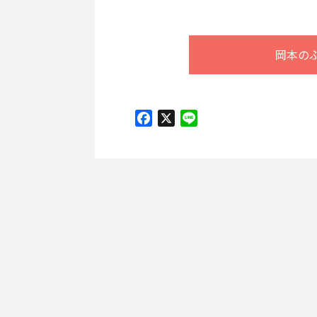
岡本の
Facebook
X
Line